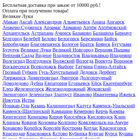
Бесплатная доставка
при заказе от 10000 руб.!
Оплата при получении товара!
Великие Луки
Абакан
Аксай
Александров
Альметьевск
Анапа
Ангарск
Анжеро-Судженск
Арзамас
Армавир
Артём
Артёмовский
Архангельск
Астрахань
Ачинск
Балаково
Балашиха
Барнаул
Белгород
Белебей
Белово
Белогорск
Березники
Бийск
Биробиджан
Благовещенск
Бологое
Братск
Брянск
Бугульма
Бузулук
Великие Луки
Великий Новгород
Верхняя Пышма
Верхняя Салда
Видное
Владивосток
Владикавказ
Владимир
Волгоград
Волгодонск
Волжский
Вологда
Воркута
Воронеж
Воскресенск
Всеволожск
Выборг
Гатчина
Горно-Алтайск
Грозный
Губкин
Гусь-Хрустальный
Дедовск
Дербент
Дзержинск
Димитровград
Дмитров
Долгопрудный
Домодедово
Дубна
Евпатория
Егорьевск
Ейск
Екатеринбург
Елец
Железногорск
Железнодорожный
Жуковский
Звенигород
Зеленоград
Златоуст
Иваново
Ивантеевка
Ижевск
Иркутск
Истра
Йошкар-Ола
Казань
Калининград
Калуга
Каменск-Уральский
Каменск-Шахтинский
Камышин
Кемерово
Керчь
Кимры
Кингисепп
Кинешма
Киров
Киселёвск
Кисловодск
Клин
Клинцы
Ковров
Коломна
Колпино
Комсомольск-на-Амуре
Конаково
Копейск
Королёв
Кострома
Котлас
Красногорск
Краснодар
Красноярск
Кстово
Кубинка
Курган
Курск
Кушва