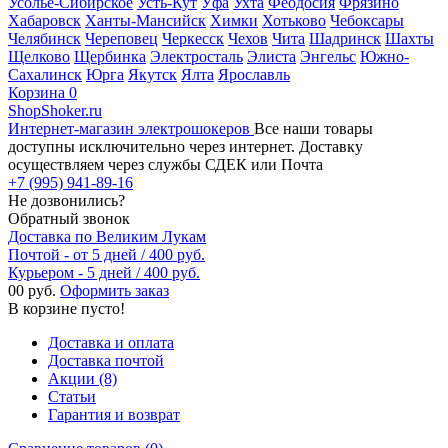
Усолье-Сибирское
Усть-Кут
Уфа
Ухта
Феодосия
Фрязино
Хабаровск
Ханты-Мансийск
Химки
Хотьково
Чебоксары
Челябинск
Череповец
Черкесск
Чехов
Чита
Шадринск
Шахты
Щелково
Щербинка
Электросталь
Элиста
Энгельс
Южно-
Сахалинск
Юрга
Якутск
Ялта
Ярославль
Корзина
0
ShopShoker.ru
Интернет-магазин электрошокеров
Все наши товары
доступны исключительно через интернет. Доставку
осуществляем через службы СДЕК или Почта
+7 (995) 941-89-16
Не дозвонились?
Обратный звонок
Доставка по Великим Лукам
Почтой - от 5 дней / 400 руб.
Курьером - 5 дней / 400 руб.
0
0 руб.
Оформить заказ
В корзине пусто!
Доставка и оплата
Доставка почтой
Акции (8)
Статьи
Гарантия и возврат