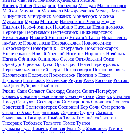
Кызыл
Лангепас
Ленинск-Кузнецкий
Лесной
Липецк
Лобня
Лыткарино
Люберцы
Магадан
Магнитогорск
Майкоп
Мамадыш
Махачкала
Междуреченск
Мелеуз
Миасс
Минусинск
Мичуринск
Можайск
Мончегорск
Москва
Мурманск
Муром
Мытищи
Набережные Челны
Надым
Нальчик
Наро-Фоминск
Нахабино
Находка
Невинномысск
Нерюнгри
Нефтекамск
Нефтеюганск
Нижневартовск
Нижнекамск
Нижний Новгород
Нижний Тагил
Николаевск-
на-Амуре
Новокузнецк
Новомосковск
Новороссийск
Новосибирск
Новотроицк
Новоуральск
Новочебоксарск
Новочеркасск
Новый Уренгой
Ногинск
Норильск
Ноябрьск
Нягань
Обнинск
Одинцово
Озёрск
Октябрьский
Омск
Оренбург
Орехово-Зуево
Орск
Орёл
Пенза
Первоуральск
Переславль-Залесский
Пермь
Петрозаводск
Петропавловск-
Камчатский
Подольск
Прокопьевск
Протвино
Псков
Пушкино
Пятигорск
Раменское
Реутов
Ржев
Россошь
Ростов-
на-Дону
Рубцовск
Рыбинск
Рязань
Саки
Салават
Салехард
Самара
Санкт-Петербург
Саранск
Саратов
Севастополь
Северодвинск
Северск
Сергиев
Посад
Серпухов
Сестрорецк
Симферополь
Смоленск
Советск
Советский
Солнечногорск
Сосновый Бор
Сочи
Ставрополь
Старый Оскол
Стерлитамак
Ступино
Сургут
Сызрань
Сыктывкар
Таганрог
Тамбов
Тверь
Тимашёвск
Тихвин
Тихорецк
Тобольск
Тольятти
Томск
Туапсе
Туймазы
Тула
Тюмень
Узловая
Улан-Удэ
Ульяновск
Усинск